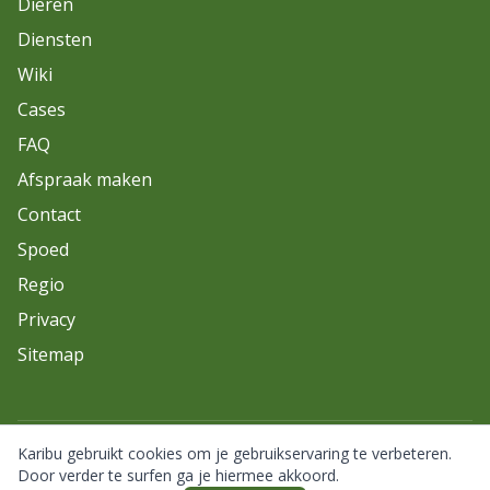
Dieren
Diensten
Wiki
Cases
FAQ
Afspraak maken
Contact
Spoed
Regio
Privacy
Sitemap
Karibu gebruikt cookies om je gebruikservaring te verbeteren.
© 2026 Karibu. Alle rechten voorbehouden.
Door verder te surfen ga je hiermee akkoord.