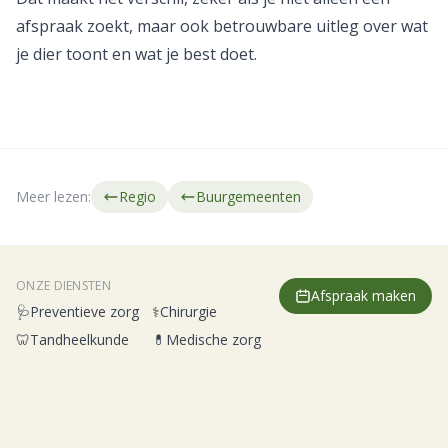
afspraak zoekt, maar ook betrouwbare uitleg over wat
je dier toont en wat je best doet.
Meer lezen:
Regio
Buurgemeenten
ONZE DIENSTEN
Afspraak maken
🩺
Preventieve zorg
⚕️
Chirurgie
🦷
Tandheelkunde
💊
Medische zorg