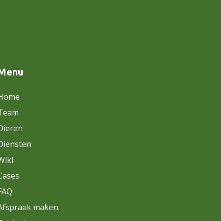
Menu
Home
Team
Dieren
Diensten
Wiki
Cases
FAQ
Afspraak maken