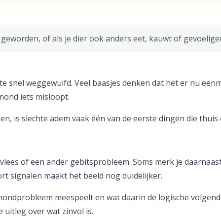
is geworden, of als je dier ook anders eet, kauwt of gevoelig
 te snel weggewuifd. Veel baasjes denken dat het er nu ee
mond iets misloopt.
onen, is slechte adem vaak één van de eerste dingen die thuis 
lees of een ander gebitsprobleem. Soms merk je daarnaast o
rt signalen maakt het beeld nog duidelijker.
mondprobleem meespeelt en wat daarin de logische volgende s
 uitleg over wat zinvol is.