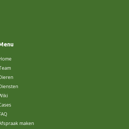
Menu
Home
Team
Dieren
Diensten
Wiki
Cases
FAQ
Afspraak maken