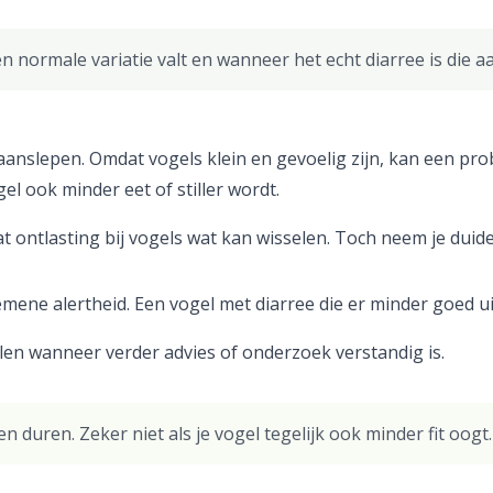
n normale variatie valt en wanneer het echt diarree is die a
en aanslepen. Omdat vogels klein en gevoelig zijn, kan een p
el ook minder eet of stiller wordt.
 ontlasting bij vogels wat kan wisselen. Toch neem je duidel
emene alertheid. Een vogel met diarree die er minder goed uit
len wanneer verder advies of onderzoek verstandig is.
ten duren. Zeker niet als je vogel tegelijk ook minder fit oogt.