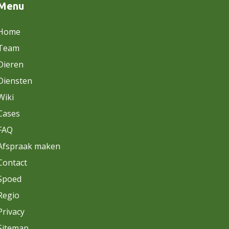
Menu
Home
Team
Dieren
Diensten
Wiki
Cases
FAQ
Afspraak maken
Contact
Spoed
Regio
Privacy
Sitemap