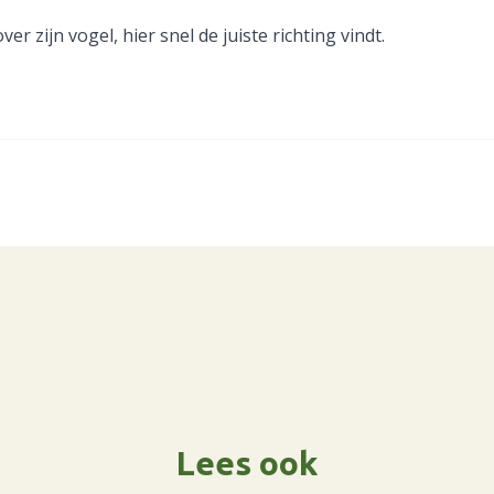
r zijn vogel, hier snel de juiste richting vindt.
Lees ook