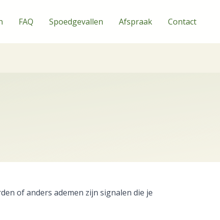
n
FAQ
Spoedgevallen
Afspraak
Contact
orden of anders ademen zijn signalen die je