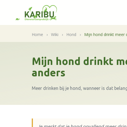
Home
›
Wiki
›
Hond
›
Mijn hond drinkt meer 
Mijn hond drinkt m
anders
Meer drinken bij je hond, wanneer is dat belang
Je merkt dat je hond opvallend meer drink