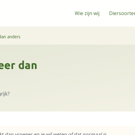
Wie zijn wij
Diersoorte
dan anders
eer dan
rijk?
t dan vroeger en je wil weten of dat normaal is.