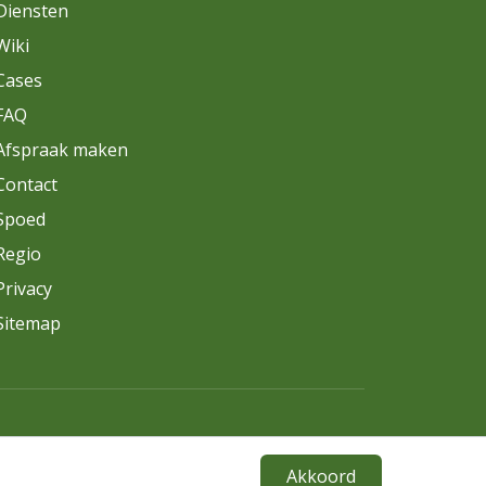
Diensten
Wiki
Cases
FAQ
Afspraak maken
Contact
Spoed
Regio
Privacy
Sitemap
Akkoord