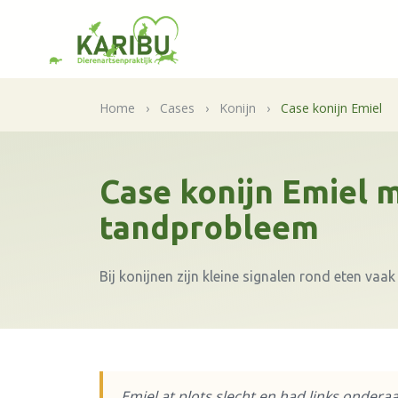
Home
›
Cases
›
Konijn
›
Case konijn Emiel
Case konijn Emiel 
tandprobleem
Bij konijnen zijn kleine signalen rond eten vaak 
Emiel at plots slecht en had links onderaa