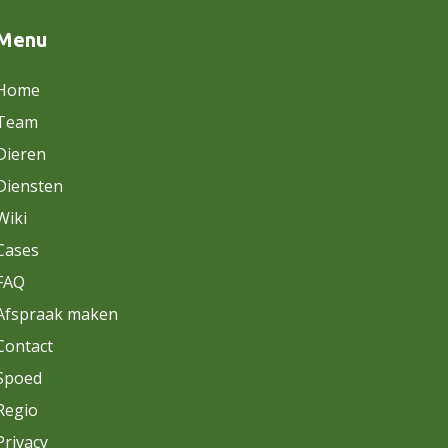
Menu
Home
Team
Dieren
Diensten
Wiki
Cases
FAQ
Afspraak maken
Contact
Spoed
Regio
Privacy