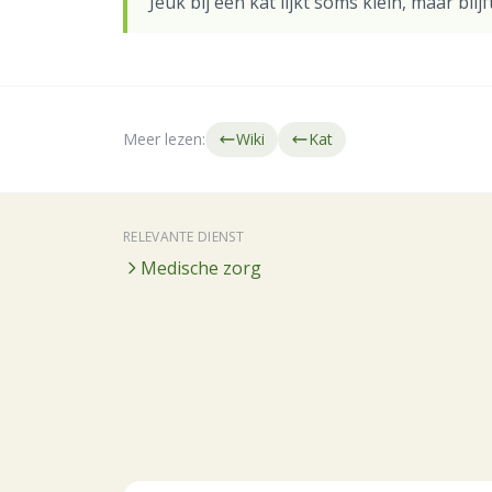
Jeuk bij een kat lijkt soms klein, maar bli
Meer lezen:
Wiki
Kat
RELEVANTE DIENST
Medische zorg