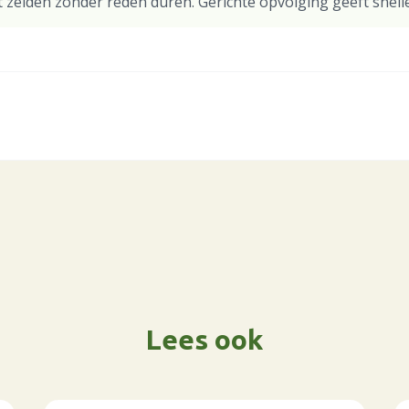
jft zelden zonder reden duren. Gerichte opvolging geeft snelle
Lees ook