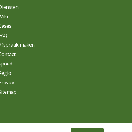
Diensten
Wiki
Cases
FAQ
Afspraak maken
Contact
Spoed
Regio
Privacy
Sitemap