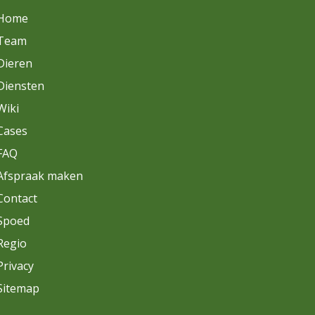
Home
Team
Dieren
Diensten
Wiki
Cases
FAQ
Afspraak maken
Contact
Spoed
Regio
Privacy
Sitemap